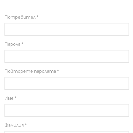
Потребител *
Парола *
Повторете паролата *
Име *
Фамилия *