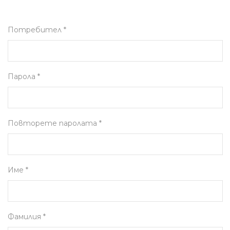
Потребител *
Парола *
Повторете паролата *
Име *
Фамилия *