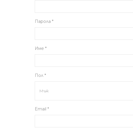
Парола *
Име *
Пол *
Email *