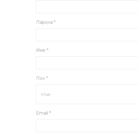
Парола *
Име *
Пол *
Email *