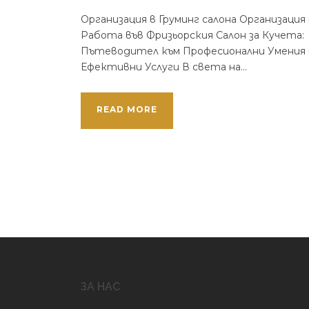
Организация в Груминг салона Организация 
Работа във Фризьорския Салон за Кучета:
Пътеводител към Професионални Умения 
Ефективни Услуги В света на...
READ MORE
ЗА НАС