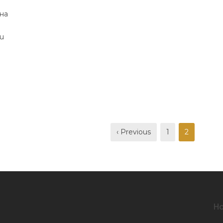
на
и
‹ Previous
1
2
Н